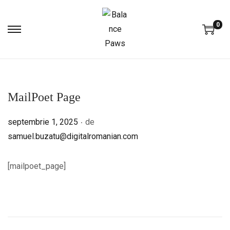
0
MailPoet Page
.
Publicat pe
septembrie 1, 2025
de
samuel.buzatu@digitalromanian.com
[mailpoet_page]