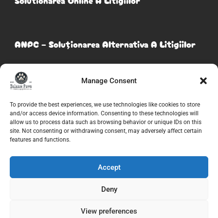
ANPC – Soluționarea Alternativa A Litigiilor
Manage Consent
Urmați-Ne
To provide the best experiences, we use technologies like cookies to store
and/or access device information. Consenting to these technologies will
allow us to process data such as browsing behavior or unique IDs on this
site. Not consenting or withdrawing consent, may adversely affect certain
features and functions.
Accept
Deny
© 2026
Balance Paws
. Toate drepturile rezervate. Creat de
Digital Romanian
.
View preferences