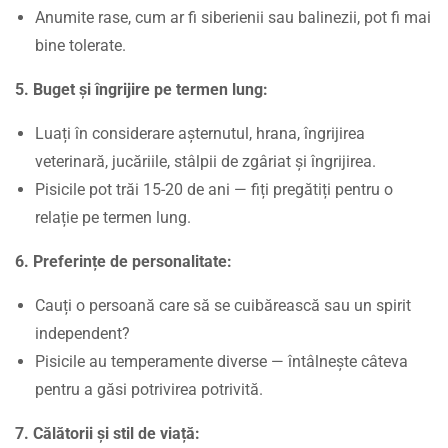
Anumite rase, cum ar fi siberienii sau balinezii, pot fi mai
bine tolerate.
5. Buget și îngrijire pe termen lung:
Luați în considerare așternutul, hrana, îngrijirea
veterinară, jucăriile, stâlpii de zgâriat și îngrijirea.
Pisicile pot trăi 15-20 de ani — fiți pregătiți pentru o
relație pe termen lung.
6. Preferințe de personalitate:
Cauți o persoană care să se cuibărească sau un spirit
independent?
Pisicile au temperamente diverse — întâlnește câteva
pentru a găsi potrivirea potrivită.
7. Călătorii și stil de viață: