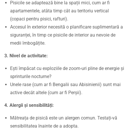
6
Pisicile se adaptează bine la spații mici, cum ar fi
apartamentele, atâta timp cât au teritoriu vertical
(copaci pentru pisici, rafturi).
Accesul în exterior necesită o planificare suplimentară a
siguranței, în timp ce pisicile de interior au nevoie de
medii îmbogățite.
3. Nivel de activitate:
Ești împăcat cu exploziile de zoom-uri pline de energie și
sprinturile nocturne?
Unele rase (cum ar fi Bengalii sau Abisinienii) sunt mai
active decât altele (cum ar fi Perșii).
4. Alergii și sensibilități:
Mătreața de pisică este un alergen comun. Testați-vă
sensibilitatea înainte de a adopta.