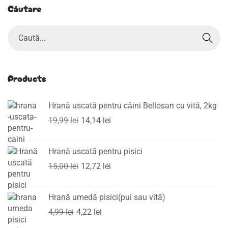
i
Căutare
a
ș
t
e
p
Products
t
ă
Hrană uscată pentru câini Bellosan cu vită, 2kg
r
19,99
lei
14,14
lei
i
r
Hrană uscată pentru pisici
e
15,00
lei
12,72
lei
a
l
Hrană umedă pisici(pui sau vită)
i
4,99
lei
4,22
lei
s