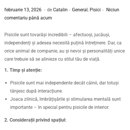
.
.
.
Publicat pe
Publicat în
f
februarie 13, 2026
de
Catalin
General
,
Pisici
Niciun
e
comentariu până acum
b
r
Pisicile sunt tovarăși incredibili – afectuoși, jucăuși,
u
independenți și adesea necesită puțină întreținere. Dar, ca
a
orice animal de companie, au și nevoi și personalități unice
r
care trebuie să se alinieze cu stilul tău de viață.
i
1. Timp și atenție:
e
1
Pisicile sunt mai independente decât câinii, dar totuși
3
tânjesc după interacțiune.
,
Joaca zilnică, îmbrățișările și stimularea mentală sunt
2
importante – în special pentru pisicile de interior.
0
2. Considerații privind spațiul:
2