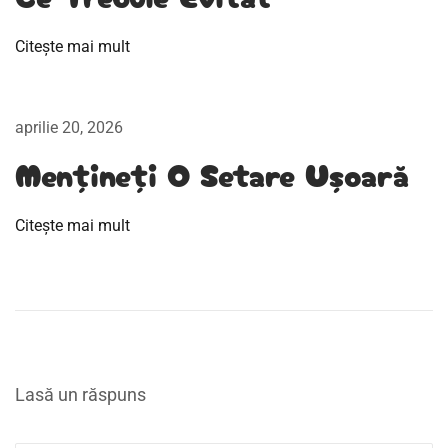
t
e
Citește mai mult
p
e
n
aprilie 20, 2026
t
Mențineți O Setare Ușoară
r
u
Citește mai mult
s
t
i
l
u
l
Lasă un răspuns
t
ă