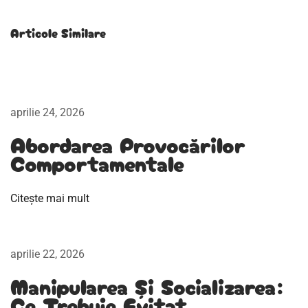
e
r
Articole Similare
e
a
r
a
aprilie 24, 2026
s
Abordarea Provocărilor
e
Comportamentale
i
p
Citește mai mult
o
t
r
aprilie 22, 2026
i
v
Manipularea Și Socializarea:
Ce Trebuie Evitat
i