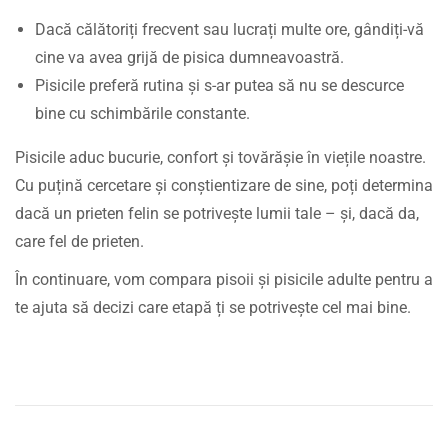
Dacă călătoriți frecvent sau lucrați multe ore, gândiți-vă
cine va avea grijă de pisica dumneavoastră.
Pisicile preferă rutina și s-ar putea să nu se descurce
bine cu schimbările constante.
Pisicile aduc bucurie, confort și tovărășie în viețile noastre.
Cu puțină cercetare și conștientizare de sine, poți determina
dacă un prieten felin se potrivește lumii tale – și, dacă da,
care fel de prieten.
În continuare, vom compara pisoii și pisicile adulte pentru a
te ajuta să decizi care etapă ți se potrivește cel mai bine.
A
l
e
g