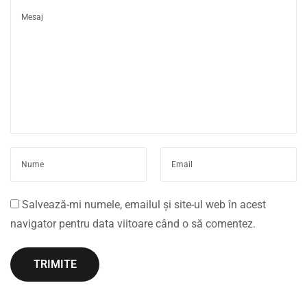
u
d
e
v
i
a
ț
ă
S
t
a
Salvează-mi numele, emailul și site-ul web în acest
b
navigator pentru data viitoare când o să comentez.
i
l
i
ț